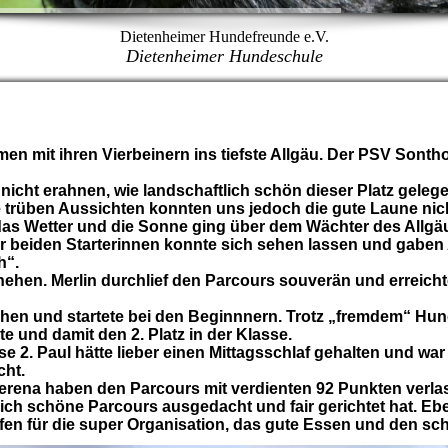
Dietenheimer Hundefreunde e.V.
Dietenheimer Hundeschule
n mit ihren Vierbeinern ins tiefste Allgäu. Der PSV Sontho
cht erahnen, wie landschaftlich schön dieser Platz gelegen
trüben Aussichten konnten uns jedoch die gute Laune nic
 das Wetter und die Sonne ging über dem Wächter des Allgä
r beiden Starterinnen konnte sich sehen lassen und gaben
h“.
hehen. Merlin durchlief den Parcours souverän und erreicht
iehen und startete bei den Beginnnern. Trotz „fremdem“ Hu
e und damit den 2. Platz in der Klasse.
e 2. Paul hätte lieber einen Mittagsschlaf gehalten und wa
cht.
Verena haben den Parcours mit verdienten 92 Punkten verla
 sich schöne Parcours ausgedacht und fair gerichtet hat. E
n für die super Organisation, das gute Essen und den sc