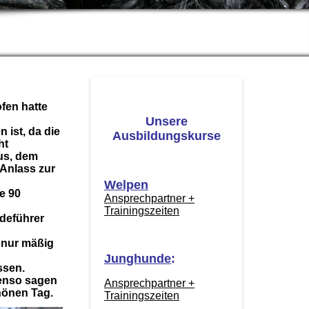
fen hatte
Unsere
 ist, da die
Ausbildungskurse
ht
us, dem
 Anlass zur
Welpen
e 90
Ansprechpartner +
Trainingszeiten
ndeführer
r nur mäßig
Junghunde
:
ssen.
benso sagen
Ansprechpartner +
hönen Tag.
Trainingszeiten