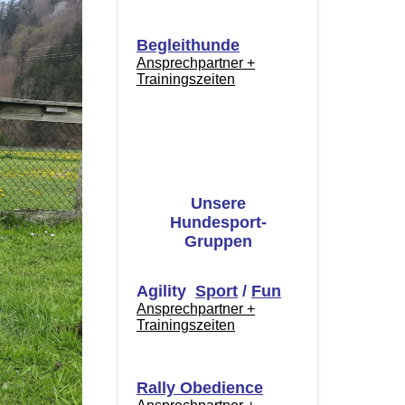
Begleithunde
Ansprechpartner +
Trainingszeiten
Unsere
Hundesport-
Gruppen
Agility
Sport
/
Fun
Ansprechpartner +
Trainingszeiten
Rally Obedience