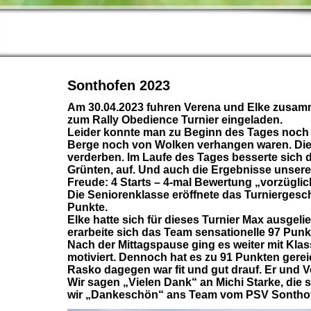
Sonthofen 2023
Am 30.04.2023 fuhren Verena und Elke zusamme
zum Rally Obedience Turnier eingeladen.
Leider konnte man zu Beginn des Tages noch ni
Berge noch von Wolken verhangen waren. Die 
verderben. Im Laufe des Tages besserte sich
Grünten, auf. Und auch die Ergebnisse unsere
Freude: 4 Starts – 4-mal Bewertung „vorzüglic
Die Seniorenklasse eröffnete das Turniergesc
Punkte.
Elke hatte sich für dieses Turnier Max ausgel
erarbeite sich das Team sensationelle 97 Punkt
Nach der Mittagspause ging es weiter mit Klass
motiviert. Dennoch hat es zu 91 Punkten gerei
Rasko dagegen war fit und gut drauf. Er und 
Wir sagen „Vielen Dank“ an Michi Starke, die
wir „Dankeschön“ ans Team vom PSV Sonthofe