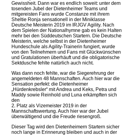
Gewissheit. Dann war es endlich soweit: unter dem
tosenden Jubel der Dietenheimer Teams und
mitgereisten Fans wurde Constanze mit ihrem
Sheltie Ronja sensationell in der Miniklasse
Deutsche Meisterin 2019 im IRJGV Agility. Nach
dem Spielen der Nationalhymne gab es kein Halten
mehr bei den Süddeutschen Startern. Die Deutsche
Meisterin, welche selbst in der Dietenheimer
Hundeschule als Agility-Trainerin fungiert, wurde
von den Teilnehmern und Fans mit Glückwünschen
und Gratulationen überhäuft und die obligatorische
Sektdusche fehlte natürlich auch nicht.
Was dann noch fehlte, war die Siegerehrung der
angemeldeten 48 Mannschaften. Auch hier war die
Sensation perfekt: die Dietenheimer
„Hürdenkrebsler“ mit Andrea und Keks, Petra und
Maddy sowie Reinhold und Luna erkämpften sich
den
2. Platz als Vizemeister 2019 in der
Mannschaftswertung. Auch hier war der Jubel
überwältigend und die Freude riesengroß
.
Dieser Tag wird den Dietenheimern Startern sicher
noch lange in Erinnerung bleiben und auch in der