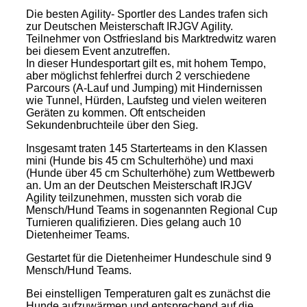
Die besten Agility- Sportler des Landes trafen sich
zur Deutschen Meisterschaft IRJGV Agility.
Teilnehmer von Ostfriesland bis Marktredwitz waren
bei diesem Event anzutreffen.
In dieser Hundesportart gilt es, mit hohem Tempo,
aber möglichst fehlerfrei durch 2 verschiedene
Parcours (A-Lauf und Jumping) mit Hindernissen
wie Tunnel, Hürden, Laufsteg und vielen weiteren
Geräten zu kommen. Oft entscheiden
Sekundenbruchteile über den Sieg.
Insgesamt traten 145 Starterteams in den Klassen
mini (Hunde bis 45 cm Schulterhöhe) und maxi
(Hunde über 45 cm Schulterhöhe) zum Wettbewerb
an. Um an der Deutschen Meisterschaft IRJGV
Agility teilzunehmen, mussten sich vorab die
Mensch/Hund Teams in sogenannten Regional Cup
Turnieren qualifizieren. Dies gelang auch 10
Dietenheimer Teams.
Gestartet für die Dietenheimer Hundeschule sind 9
Mensch/Hund Teams.
Bei einstelligen Temperaturen galt es zunächst die
Hunde aufzuwärmen und entsprechend auf die