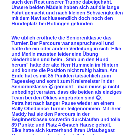
auch den Rest unserer Truppe dabeigehabt.
Unsere beiden Mädels haben sich auf die lange
Fahrt gemacht und nach kleinen Schwierigkeiten
mit dem Navi schlussendlich doch noch den
Hundeplatz bei Böbingen gefunden.
Wie üblich eröffnete die Seniorenklasse das
Turnier. Der Parcours war anspruchsvoll und
hatte die ein oder andere Verleitung in sich. Elke
und Merlin mussten leider eine Übung
wiederholen und beim „Steh um den Hund
herum“ hatte der alte Herr Hummeln im Hintern
und konnte die Position nicht ruhig halten. Am
Ende hat es mit 85 Punkten tatsächlich zum
Tagessieg und somit zum
Kreismeister in der
Seniorenklasse 🥇
gereicht....man muss ja nicht
unbedingt verraten, dass die beiden als einziges
Team bei den Oldies angetreten sind 😊.
Petra hat nach langer Pause wieder an einem
Rally Obedience Turnier teilgenommen. Mit ihrer
Maddy hat sie den Parcours in der
Beginnerklasse souverän durchlaufen und tolle
89 Punkte und
Platz 4
🥳nach Hause geholt.
Elke hatte sich kurzerhand ihren Urlaubsgast