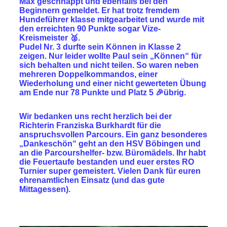
Max geschnappt und ebenfalls bei den
Beginnern gemeldet. Er hat trotz fremdem
Hundeführer klasse mitgearbeitet und wurde mit
den erreichten
90 Punkte sogar Vize-
Kreismeister 🥈.
Pudel Nr. 3 durfte sein Können in Klasse 2
zeigen. Nur leider wollte Paul sein „Können“ für
sich behalten und nicht teilen. So waren neben
mehreren Doppelkommandos, einer
Wiederholung und einer nicht gewerteten Übung
am Ende nur
78 Punkte und Platz 5
🎉übrig.
Wir bedanken uns recht herzlich bei der
Richterin Franziska Burkhardt für die
anspruchsvollen Parcours. Ein ganz besonderes
„Dankeschön“ geht an den HSV Böbingen und
an die Parcourshelfer- bzw. Büromädels. Ihr habt
die Feuertaufe bestanden und euer erstes RO
Turnier super gemeistert. Vielen Dank für euren
ehrenamtlichen Einsatz (und das gute
Mittagessen).