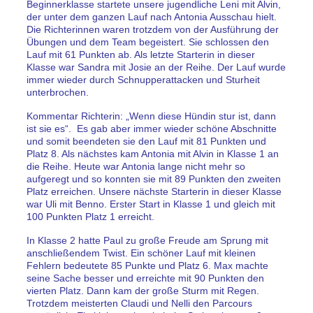
Beginnerklasse startete unsere jugendliche Leni mit Alvin,
der unter dem ganzen Lauf nach Antonia Ausschau hielt.
Die Richterinnen waren trotzdem von der Ausführung der
Übungen und dem Team begeistert. Sie schlossen den
Lauf mit 61 Punkten ab. Als letzte Starterin in dieser
Klasse war Sandra mit Josie an der Reihe. Der Lauf wurde
immer wieder durch Schnupperattacken und Sturheit
unterbrochen.
Kommentar Richterin: „Wenn diese Hündin stur ist, dann
ist sie es“. Es gab aber immer wieder schöne Abschnitte
und somit beendeten sie den Lauf mit 81 Punkten und
Platz 8. Als nächstes kam Antonia mit Alvin in Klasse 1 an
die Reihe. Heute war Antonia lange nicht mehr so
aufgeregt und so konnten sie mit 89 Punkten den zweiten
Platz erreichen. Unsere nächste Starterin in dieser Klasse
war Uli mit Benno. Erster Start in Klasse 1 und gleich mit
100 Punkten Platz 1 erreicht.
In Klasse 2 hatte Paul zu große Freude am Sprung mit
anschließendem Twist. Ein schöner Lauf mit kleinen
Fehlern bedeutete 85 Punkte und Platz 6. Max machte
seine Sache besser und erreichte mit 90 Punkten den
vierten Platz. Dann kam der große Sturm mit Regen.
Trotzdem meisterten Claudi und Nelli den Parcours