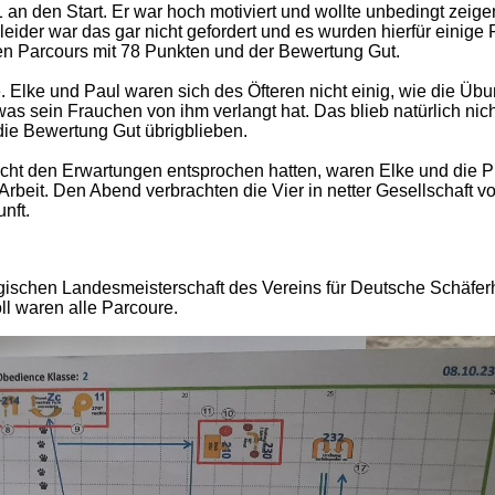
 an den Start. Er war hoch motiviert und wollte unbedingt zeige
leider war das gar nicht gefordert und es wurden hierfür einige
en Parcours mit 78 Punkten und der Bewertung Gut.
 Elke und Paul waren sich des Öfteren nicht einig, wie die Üb
was sein Frauchen von ihm verlangt hat. Das blieb natürlich nic
ie Bewertung Gut übrigblieben.
ht den Erwartungen entsprochen hatten, waren Elke und die 
rbeit. Den Abend verbrachten die Vier in netter Gesellschaft v
nft.
ischen Landesmeisterschaft des Vereins für Deutsche Schäfe
l waren alle Parcoure.